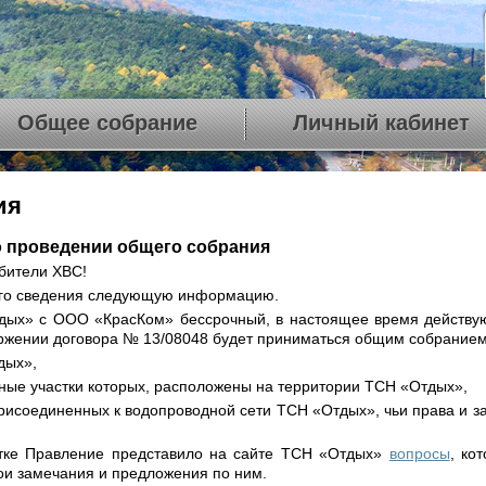
Общее собрание
Личный кабинет
ия
 проведении общего собрания
бители ХВС!
го сведения следующую информацию.
дых» с ООО «КрасКом» бессрочный, в настоящее время действую
ржении договора № 13/08048 будет приниматься общим собранием
дых»,
ьные участки которых, расположены на территории ТСН «Отдых»,
присоединенных к водопроводной сети ТСН «Отдых», чьи права и 
тке Правление представило на сайте ТСН «Отдых»
вопросы
, ко
ои замечания и предложения по ним.