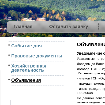
Главная
Оставить заявку
Объявлен
Событие дня
Уведомление о
Правовые документы
Уважаемые потре
Доводим до Ваше
Хозяйственная
Договор ТСН «От
деятельность
Решение о расто
- членов ТСН «От
Объявления
- граждан, земел
- иных граждан, 
13/080048.
По данной повес
можете подать св