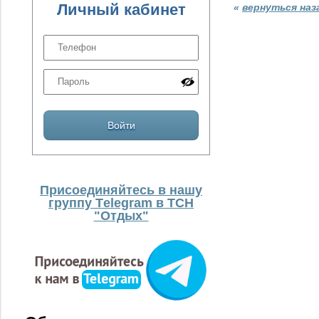
Личный кабинет
«
вернуться наз
Присоединяйтесь в нашу
группу Тelegram в ТСН
"Отдых"