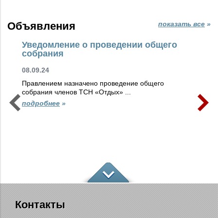
Объявления
показать все
»
Уведомление о проведении общего
Эл
собрания
10.
08.09.24
Гра
Правлением назначено проведение общего
Вам
собрания членов ТСН «Отдых» ...
сет
подробнее
»
по
Контакты