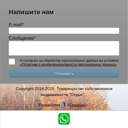
Напишите нам
E-mail
*
Сообщение
*
Я согласен на обработку персональных данных на условиях
«Политики о конфиденциальности персональных данных»
Copyright 2014-2026. Товарищество собственников
недвижимости "Отдых".
Разработка
«
Графикс
».