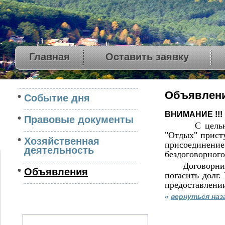
Главная
Оставить заявку
Объявлен
Событие дня
ВНИМАНИЕ !!!
Правовые документы
С цель
"Отдых" прист
Хозяйственная
присоединение
деятельность
бездоговорного
Договорникам,
Объявления
погасить долг
предоставлении
«
вернуться наз