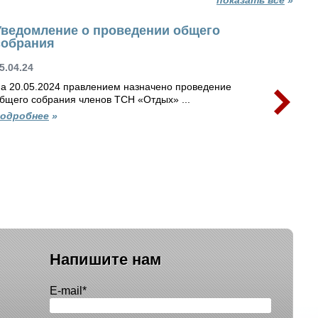
Уведомление о проведении общего
Увед
собрания
собр
5.04.24
16.03.
а 20.05.2024 правлением назначено проведение
На 06.
бщего собрания членов ТСН «Отдых» ...
общего
одробнее
»
подро
Напишите нам
E-mail
*