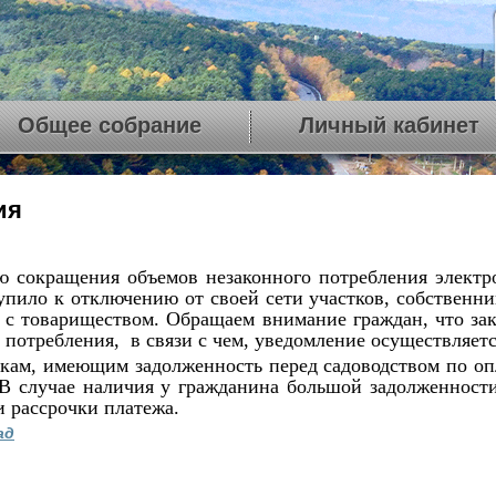
Общее собрание
Личный кабинет
ия
ю сокращения объемов незаконного потребления электр
упило к отключению от своей сети участков, собственни
 с товариществом. Обращаем внимание граждан, что за
 потребления, в связи с чем, уведомление осуществляет
 имеющим задолженность перед садоводством по оплат
. В случае наличия у гражданина большой задолженност
 рассрочки платежа.
ад